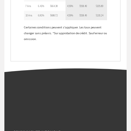
7 Ans
6.41%
$664.38
4.59%
$558.49
$105.89
10 Ans
6.81%
$688.72
4.59%
$558.49
$130.24
Certaines conditions peuvent s'appliquer. Les taux peuvent
changer sans préavis. *Sur approbation de crédit. Sauf erreur ou
omission.