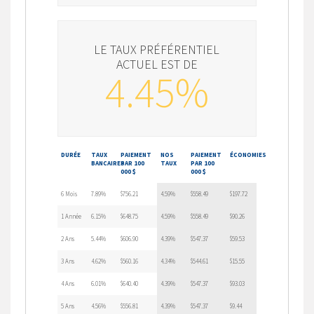
LE TAUX PRÉFÉRENTIEL
ACTUEL EST DE
4.45%
DURÉE
TAUX
PAIEMENT
NOS
PAIEMENT
ÉCONOMIES
BANCAIRES
PAR 100
TAUX
PAR 100
000 $
000 $
6 Mois
7.89%
$756.21
4.59%
$558.49
$197.72
1 Année
6.15%
$648.75
4.59%
$558.49
$90.26
2 Ans
5.44%
$606.90
4.39%
$547.37
$59.53
3 Ans
4.62%
$560.16
4.34%
$544.61
$15.55
4 Ans
6.01%
$640.40
4.39%
$547.37
$93.03
5 Ans
4.56%
$556.81
4.39%
$547.37
$9.44